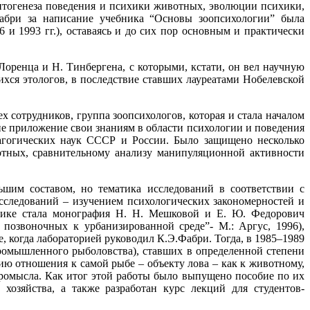
 онтогенеза поведения и психики животных, эволюции психики,
Фабри за написание учебника “Основы зоопсихологии” была
 и 1993 гг.), оставаясь и до сих пор основным и практически
оренца и Н. Тинбергена, с которыми, кстати, он вел научную
хся этологов, в последствие ставших лауреатами Нобелевской
х сотрудников, группа зоопсихологов, которая и стала началом
е приложение свои знаниям в области психологии и поведения
агогических наук СССР и России. Было защищено несколько
отных, сравнительному анализу манипуляционной активности
шим составом, но тематика исследований в соответствии с
сследований – изучением психологических закономерностей и
тике стала монография Н. Н. Мешковой и Е. Ю. Федорович
позвоночных к урбанизированной среде”- М.: Аргус, 1996),
 когда лабораторией руководил К.Э.Фабри. Тогда, в 1985–1989
промышленного рыболовства), ставших в определенной степени
нию отношения к самой рыбе – объекту лова – как к животному,
ромысла. Как итог этой работы было выпущено пособие по их
озяйства, а также разработан курс лекций для студентов-