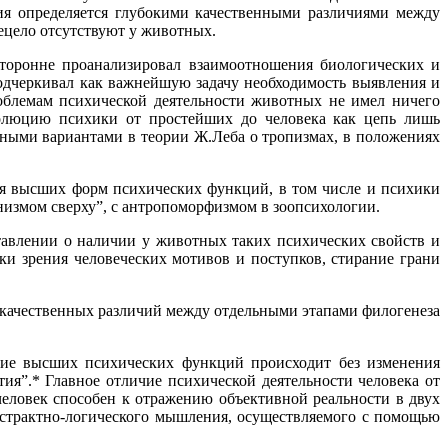
ия определяется глубокими качественными различиями между
ецело отсутствуют у животных.
торонне проанализировал взаимоотношения биологических и
одчеркивал как важнейшую задачу необходимость выявления и
блемам психической деятельности животных не имел ничего
люцию психики от простейших до человека как цепь лишь
зными вариантами в теории Ж.Леба о тропизмах, в положениях
ия высших форм психических функций, в том числе и психики
низмом сверху”, с антропоморфизмом в зоопсихологии.
тавлении о наличии у животных таких психических свойств и
ки зрения человеческих мотивов и поступков, стирание грани
ия качественных различий между отдельными этапами филогенеза
итие высших психических функций происходит без изменения
тия”.* Главное отличие психической деятельности человека от
человек способен к отражению объективной реальности в двух
абстрактно-логического мышления, осуществляемого с помощью