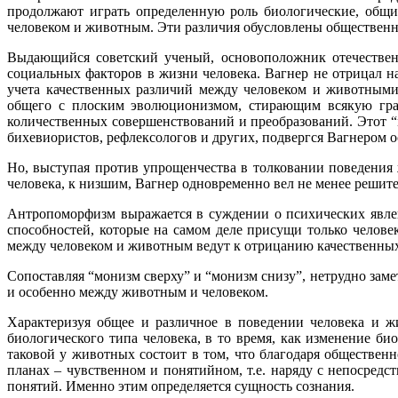
продолжают играть определенную роль биологические, общи
человеком и животным. Эти различия обусловлены общественно
Выдающийся советский ученый, основоположник отечественн
социальных факторов в жизни человека. Вагнер не отрицал 
учета качественных различий между человеком и животными
общего с плоским эволюционизмом, стирающим всякую гр
количественных совершенствований и преобразований. Этот “
бихевиористов, рефлексологов и других, подвергся Вагнером о
Но, выступая против упрощенчества в толковании поведения
человека, к низшим, Вагнер одновременно вел не менее решит
Антропоморфизм выражается в суждении о психических явлен
способностей, которые на самом деле присущи только челове
между человеком и животным ведут к отрицанию качественных
Сопоставляя “монизм сверху” и “монизм снизу”, нетрудно заме
и особенно между животным и человеком.
Характеризуя общее и различное в поведении человека и ж
биологического типа человека, в то время, как изменение би
таковой у животных состоит в том, что благодаря обществен
планах – чувственном и понятийном, т.е. наряду с непосред
понятий. Именно этим определяется сущность сознания.