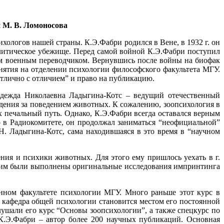
 М. В. Ломоносова
ологов нашей страны. К.Э.Фабри родился в Вене, в 1932 г. он
олитическое убежище. Перед самой войной К.Э.Фабри поступил
атем военным переводчиком. Вернувшись после войны на биофак
нятия на отделении психологии философского факультета МГУ.
отлично с отличием” и право на публикацию.
адежда Николаевна Ладыгина-Котс – ведущий отечественный
юдения за поведением животных. К сожалению, зоопсихология в
их печальный путь. Однако, К.Э.Фабри всегда оставался верным
о в Радиокомитете, он продолжал заниматься “неофициальной”
. Ладыгина-Котс, сама находившаяся в это время в “научном
ения и психики животных. Для этого ему пришлось уехать в г.
сь им были выполнены оригинальные исследования импринтинга
анном факультете психологии МГУ. Много раньше этот курс в
. кафедра общей психологии становится местом его постоянной
ослушали его курс “Основы зоопсихологии”, а также спецкурс по
К.Э.Фабри – автор более 200 научных публикаций. Основная