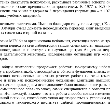
 стенах факультета психологии, раскрывает различные аспекты
сихологические предпосылки антропогенеза. В 1977 г. К.Э.
емени эта книга выдержала 3 переиздания (первые два – в 1976
ших учебных заведений.
твенными читателями. Именно благодаря его усилиям труды К. Л
.Э.Фабри сумел доказать необходимость перевода книг выдающи
х советских изданий их книг.
логии МГУ была организована небольшая, состоящая всего из тре
емени период из стен лаборатории вышли специалисты, нашедши
оведниках, в институтах и научных центрах Академии пед
ой деятельности животных, исследованию мотивации игр жив
идов.
 общей психологии продолжает работать по-прежнему неболь
ду с проблематикой, относящейся к области фундаментальных и
ысших позвоночных животных (итогом работы по этой тема
ние и игра как психологические механизмы адаптации высших 
что начало прикладным исследованиям было положено еще раньше,
промышленного лова (по заказу самих специалистов в области 
а. Но, пожалуй, важнее, что эта работа способствовала измене
вной психики, способному тонко адаптироваться к условиям п
адского технического института рыбной промышленности и х