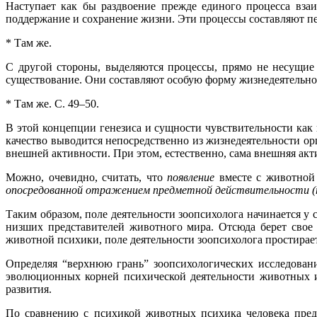
Наступает как бы раздвоение прежде единого процесса вза
поддержание и сохранение жизни. Эти процессы составляют пе
* Там же.
С другой стороны, выделяются процессы, прямо не несущие
существование. Они составляют особую форму жизнедеятельнос
* Там же. С. 49–50.
В этой концепции генезиса и сущности чувствительности как
качество выводится непосредственно из жизнедеятельности орг
внешней активности. При этом, естественно, сама внешняя акт
Можно, очевидно, считать, что
появление
вместе с животно
опосредованной отражением предметной действительности (т
Таким образом, поле деятельности зоопсихолога начинается у
низших представителей животного мира. Отсюда берет свое
животной психики, поле деятельности зоопсихолога простирает
Определяя “верхнюю грань” зоопсихологических исследован
эволюционных корней психической деятельности животных и 
развития.
По сравнению с психикой животных психика человека предс