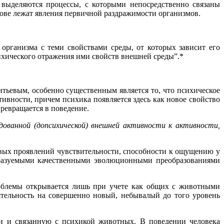
 выделяются процессы, с которыми непосредственно связаны
ове лежат явления первичной раздражимости организмов.
рганизма с теми свойствами среды, от которых зависит его
ихического отражения ими свойств внешней среды”.*
тьевым, особенно существенным является то, что психическое
тивности, причем психика появляется здесь как новое свойство
превращается в поведение.
дованной (допсихической) внешней активности к активности,
ервых проявлений чувствительности, способности к ощущению у
бразуемыми качественными эволюционными преобразованиями
роблемы открывается лишь при учете как общих с животными
ятельность на совершенно новый, небывалый до того уровень
ки и связанную с психикой животных. В поведении человека