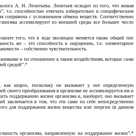
олога A. Н. Леонтьева. Леонтьев исходит из того, что живая
, т.е. способностью отвечать избирательно и специфическим
ия сопряжена с усложнением обмена веществ. Соответственно
организмы ассимилируют из внешней среды все большее число
льтате того, что в ходе эволюции меняется также общий тип
ьность же – это способность к ощущению, т.е. элементарное
ажимости – собственно чувствительность.
дражимыми и по отношению к таким воздействиям, которые
сами
ней средой”.*
, как шорох, поскольку он вызывает у нее определенную
ей своего преобразования в организме не ассимилируется им и
ужить поддержанию жизни организма и, наоборот, оно вызывает
 заключается в том, что эти сами по себе непосредственно
ого для поддержания жизни вещества или энергии (в данном
тельность организма, направленную на поддержание жизни”.*