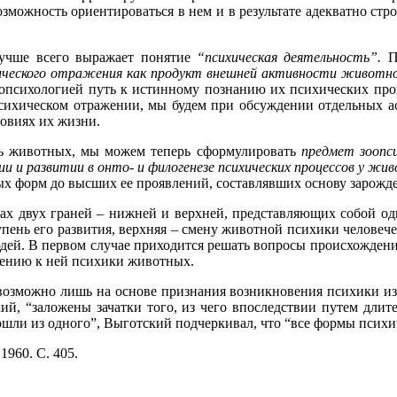
зможность ориентироваться в нем и в результате адекватно ст
лучше всего выражает понятие
“психическая деятельность”.
По
ихического отражения как продукт внешней активности животно
оопсихологией путь к истинному познанию их психических про
сихическом отражении, мы будем при обсуждении отдельных а
ловиях их жизни.
ть животных, мы можем теперь сформулировать
предмет зоопси
 и развитии в онто- и филогенезе психических процессов у жив
ых форм до высших ее проявлений, составлявших основу зарожд
елах двух граней – нижней и верхней, представляющих собой 
упень его развития, верхняя – смену животной психики человече
юдей. В первом случае приходится решать вопросы происхождени
шению к ней психики животных.
озможно лишь на основе признания возникновения психики из 
й, “заложены зачатки того, из чего впоследствии путем длит
изошли из одного”, Выготский подчеркивал, что “все формы псих
960. С. 405.