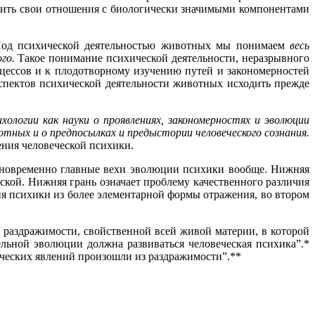
роить свои отношения с биологически значимыми компонентами
д психической деятельностью животных мы понимаем
весь
го.
Такое понимание психической деятельности, неразрывного
цессов и к плодотворному изучению путей и закономерностей
спектов психической деятельности животных исходить прежде
хологии как науки о проявлениях, закономерностях и эволюции
отных и о предпосылках и предыстории человеческого сознания.
ения человеческой психики.
одновременно главные вехи эволюции психики вообще. Нижняя
ской. Нижняя грань означает проблему качественного различия
я психики из более элементарной формы отражения, во втором
раздражимости, свойственной всей живой материи, в которой
ельной эволюции должна развиваться человеческая психика”.*
ических явлений произошли из раздражимости”.**