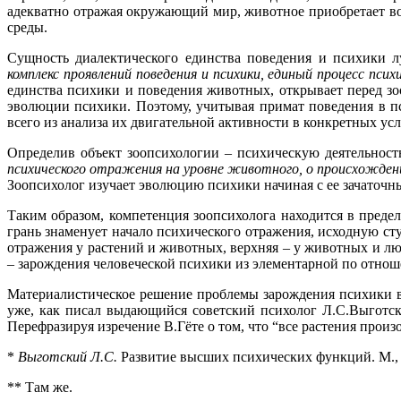
адекватно отражая окружающий мир, животное приобретает во
среды.
Сущность диалектического единства поведения и психики 
комплекс проявлений поведения и психики, единый процесс пс
единства психики и поведения животных, открывает перед з
эволюции психики. Поэтому, учитывая примат поведения в п
всего из анализа их двигательной активности в конкретных ус
Определив объект зоопсихологии – психическую деятельнос
психического отражения на уровне животного, о происхождении
Зоопсихолог изучает эволюцию психики начиная с ее зачаточн
Таким образом, компетенция зоопсихолога находится в пред
грань знаменует начало психического отражения, исходную ст
отражения у растений и животных, верхняя – у животных и л
– зарождения человеческой психики из элементарной по отно
Материалистическое решение проблемы зарождения психики в
уже, как писал выдающийся советский психолог Л.С.Выготски
Перефразируя изречение В.Гёте о том, что “все растения про
*
Выготский Л.С.
Развитие высших психических функций. М., 1
** Там же.