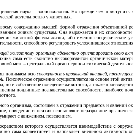
иальная наука – зоопсихология. Но прежде чем приступить к
ческой деятельностью у животных.
 своему содержанию высшей формой отражения объективной ре
зованным живым существам. Она выражается в их способности
вление животной формы жизни, ибо именно специфические ус
ительности, способного регулировать усложнившиеся отношения 
яющей животному организму адекватно ориентировать свою ак
хика сама есть свойство высокоразвитой органической матер
вной мозг – центральный орган нервно-психической деятельнос
мы понимаем всю
совокупность проявлений внешней, преимуще
й.
Психическое отражение осуществляется на основе этой акти
, но и собственное поведение животного, а также произведенные
твенны подлинные познавательные способности, наиболее пол
вотного.
ого организма, состоящей в отражении предметов и явлений ок
ение, поведение и психика составляют неразрывное органическ
 умирает с движением, поведением.
осредством которого осуществляется взаимодействие с окруж
орично сама корректирует и направляет внешнюю активность ор