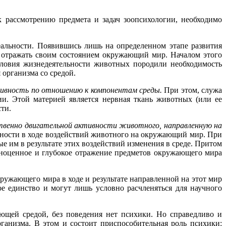
 рассмотрению предмета и задач зоопсихологии, необходимо
альности. Появившись лишь на определенном этапе развития
 отражать своим состоянием окружающий мир. Началом этого
ловия жизнедеятельности животных породили необходимость
организма со средой.
тивность по отношению к компонентам среды.
При этом, служа
ии. Этой материей является нервная ткань животных (или ее
ти.
ственно двигательной активности животного, направленную на
вности в ходе воздействий животного на окружающий мир. При
 им в результате этих воздействий изменения в среде. Притом
ноценное и глубокое отражение предметов окружающего мира
ружающего мира в ходе и результате направленной на этот мир
ое единство и могут лишь условно расчленяться для научного
ающей средой, без поведения нет психики. Но справедливо и
ганизма. В этом и состоит приспособительная роль психики: