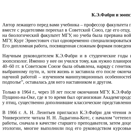
К.Э.Фабри и зооп
Автор лежащего перед вами учебника – профессор факультета 
вместе с родителями переехал в Советский Союз, где его от
на биологический факультет МГУ, но учеба была прервана вой
МГУ, Курт Эрнестович стал одновременно специализироваться
Его дипломная работа, посвященная сложным формам поведения
Научным руководителем К.Э.Фабри и в студенческие годы 
зоопсихолог. Именно у нее он учился тому, как нужно планир
40–60 гг. в Советском Союзе была объявлена, наряду с генети
выбранному пути, и, хотя жизнь и заставила его после окон
научной работой – изучением манипуляционных особенностей
подполье”, оставалась для него наставником и другом.
Только в 1964 г., через 18 лет после окончания МГУ, К.Э.Фа
Пущино-на-Оке, где в то время был организован Академгород
у птиц, существенно дополнившие классические представления
В 1966 г. А. Н. Леонтьев пригласил К.Э.Фабри для чтения 
Университете читала Н. Н. Ладыгина-Котс, с началом “оттепе
работы, сначала в качестве старшего преподавателя, затем доц
этологии, многие выполнили под его руководством курсовы