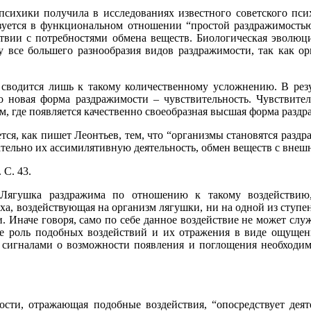
сихики получила в исследованиях известного советского псих
изуется в функциональном отношении “простой раздражимостью”
ствии с потребностями обмена веществ. Биологическая эволюц
у все большего разнообразия видов раздражимости, так как 
е сводится лишь к такому количественному усложнению. В резу
но новая форма раздражимости – чувствительность. Чувствител
м, где появляется качественно своеобразная высшая форма раздр
тся, как пишет Леонтьев, тем, что “организмы становятся раз
тельно их ассимилятивную деятельность, обмен веществ с внеш
 С. 43.
Лягушка раздражима по отношению к такому воздействию
ха, воздействующая на организм лягушки, ни на одной из ступен
и. Иначе говоря, само по себе данное воздействие не может сл
е роль подобных воздействий и их отражения в виде ощущений
о сигналами о возможности появления и поглощения необходим
ости, отражающая подобные воздействия, “опосредствует дея