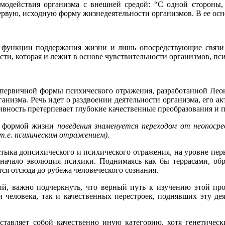
имодействия организма с внешней средой: “С одной стороны,
рвую, исходную форму жизнедеятельности организмов. В ее осн
 функции поддержания жизни и лишь опосредствующие связи о
ти, которая и лежит в основе чувствительности организмов, пс
 первичной формы психического отражения, разработанной Леон
анизма. Речь идет о раздвоении деятельности организма, его ак
ивность претерпевает глубокие качественные преобразования и 
й формой жизни
поведения знаменуется переходом от неопосре
.е. психическим отражением).
 стыка допсихического и психического отражения, на уровне п
 начало эволюция психики. Поднимаясь как бы террасами, о
ся отсюда до рубежа человеческого сознания.
ий, важно подчеркнуть, что верный путь к изучению этой п
человека, так и качественных перестроек, поднявших эту де
тавляет собой качественно иную категорию, хотя генетичес