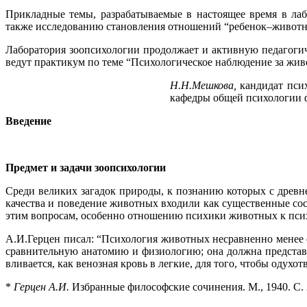
Прикладные темы, разрабатываемые в настоящее время в ла
также исследованию становления отношений “ребенок–животн
Лаборатория зоопсихологии продолжает и активную педагогич
ведут практикум по теме “Психологическое наблюдение за живо
Н.Н.Мешкова,
кандидат псих
кафедры общей психологии ф
Введение
Предмет и задачи зоопсихологии
Среди великих загадок природы, к познанию которых с древн
качества и поведение животных входили как существенные сос
этим вопросам, особенно отношению психики животных к псих
А.И.Герцен писал: “Психология животных несравненно менее 
сравнительную анатомию и физиологию; она должна представи
вливается, как венозная кровь в легкие, для того, чтобы одухо
*
Герцен А.И.
Избранные философские сочинения. М., 1940. С. 