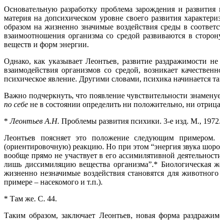
Основательную разработку проблема зарождения и развития п
материя на допсихическом уровне своего развития характер
образом на жизненно значимые воздействия среды в соответ
взаимоотношения организма со средой развиваются в сторон
веществ и форм энергии.
Однако, как указывает Леонтьев, развитие раздражимости н
взаимодействия организмов со средой, возникает качествен
психическое явление. Другими словами, психика начинается та
Важно подчеркнуть, что появление чувствительности знаменуе
по себе
не в состоянии определить ни положительно, ни отрица
*
Леонтьев А.Н.
Проблемы развития психики. 3-е изд. М., 1972.
Леонтьев поясняет это положение следующим примером. 
(ориентировочную) реакцию. Но при этом “энергия звука шоро
вообще прямо не участвует в его ассимилятивной деятельност
лишь диссимиляцию вещества организма”.* Биологическая ж
жизненно незначимые воздействия становятся для животног
примере – насекомого и т.п.).
* Там же. С. 44.
Таким образом, заключает Леонтьев, новая форма раздражим