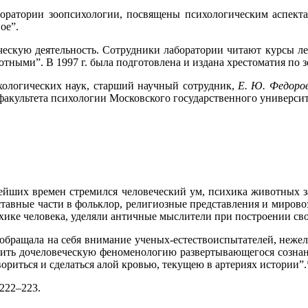
боратории зоопсихологии, посвящены психологическим аспек
ое”.
ескую деятельность. Сотрудники лаборатории читают курсы ле
тными”. В 1997 г. была подготовлена и издана хрестоматия по 
ологических наук, старший научный сотрудник,
Е. Ю. Федоров
акультета психологии Московского государственного университ
ейших времен стремился человеческий ум, психика животных з
тавные части в фольклор, религиозные представления и мировоз
ике человека, уделяли античные мыслители при построении св
обращала на себя внимание ученых-естествоиспытателей, нежел
ть дочеловеческую феноменологию развертывающегося сознания
твориться и сделаться алой кровью, текущею в артериях истории”.
222–223.