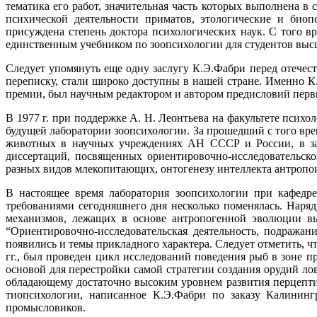
тематика его работ, значительная часть которых выполнена в
психической деятельности приматов, этологические и биоп
присуждена степень доктора психологических наук. С того вр
единственным учебником по зоопсихологии для студентов выс
Следует упомянуть еще одну заслугу К.Э.Фабри перед отечес
переписку, стали широко доступны в нашей стране. Именно К
премии, был научным редактором и автором предисловий первы
В 1977 г. при поддержке А. Н. Леонтьева на факультете психо
будущей лаборатории зоопсихологии. За прошедший с того вр
животных в научных учреждениях АН СССР и России, в зап
диссертаций, посвященных ориентировочно-исследовательск
разных видов млекопитающих, онтогенезу интеллекта антропо
В настоящее время лаборатория зоопсихологии при кафедре
требованиями сегодняшнего дня несколько поменялась. Наря
механизмов, лежащих в основе антропогенной эволюции в
“Ориентировочно-исследовательская деятельность, подража
появились и темы прикладного характера. Следует отметить, 
гг., был проведен цикл исследований поведения рыб в зоне 
основой для перестройки самой стратегии создания орудий лов
обладающему достаточно высоким уровнем развития перцепти
тиопсихологии, написанное К.Э.Фабри по заказу Калинингр
промысловиков.