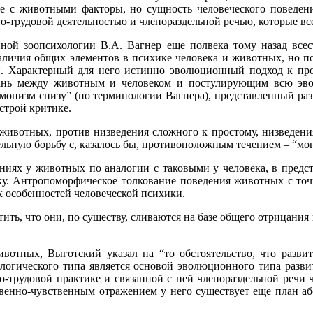
е с животными факторы, но сущность человеческого поведен
-трудовой деятельностью и членораздельной речью, которые вс
ой зоопсихологии В.А. Вагнер еще полвека тому назад всес
наличия общих элементов в психике человека и животных, но п
. Характерный для него истинно эволюционный подход к про
ань между животным и человеком и постулирующим всю эво
монизм снизу” (по терминологии Вагнера), представленный ра
строй критике.
 животных, против низведения сложного к простому, низведен
ельную борьбу с, казалось бы, противоположным течением – “мо
иях у животных по аналогии с таковыми у человека, в предс
ку. Антропоморфическое толкование поведения животных с точ
 особенностей человеческой психики.
тить, что они, по существу, сливаются на базе общего отрицан
ивотных, Выготский указал на “то обстоятельство, что разв
ологического типа является основой эволюционного типа разви
но-трудовой практике и связанной с ней членораздельной речи 
ственно-чувственным отражением у него существует еще план 