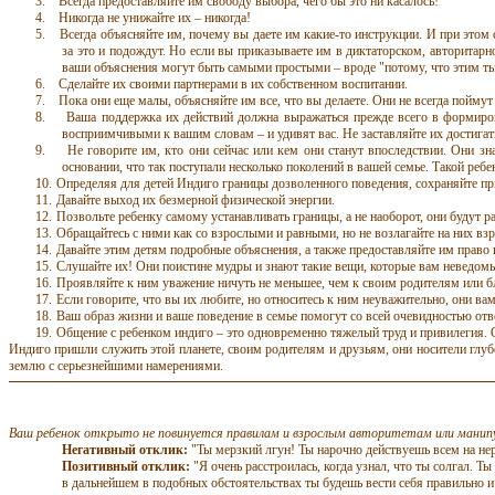
3.
Всегда предоставляйте им свободу выбора, чего бы это ни касалось!
4.
Никогда не унижайте их – никогда!
5.
Всегда объясняйте им, почему вы даете им какие-то инструкции. И при этом с
за это и подождут. Но если вы приказываете им в диктаторском, авторитарно
ваши объяснения могут быть самыми простыми – вроде "потому, что этим ты о
6.
Сделайте их своими партнерами в их собственном воспитании.
7.
Пока они еще малы, объясняйте им все, что вы делаете. Они не всегда пойму
8.
Ваша поддержка их действий должна
выражаться
прежде всего в формиров
восприимчивыми к вашим словам – и удивят вас. Не заставляйте их достигат
9.
Не говорите им, кто они сейчас или кем они станут впоследствии. Они з
основании, что так поступали несколько поколений в вашей семье. Такой реб
10.
Определяя для детей Индиго границы дозволенного поведения, сохраняйте пр
11.
Давайте выход их безмерной физической энергии.
12.
Позвольте ребенку самому устанавливать границы, а не наоборот, они будут 
13.
Обращайтесь с ними как
со
взрослыми и равными, но не возлагайте на них вз
14.
Давайте этим детям подробные объяснения, а также предоставляйте им право
15.
Слушайте их! Они поистине мудры и знают такие вещи, которые вам неведом
16.
Проявляйте к ним уважение ничуть не меньшее, чем к своим родителям или 
17.
Если говорите, что вы их любите, но относитесь к ним неуважительно, они ва
18.
Ваш образ жизни и ваше поведение в семье помогут со всей очевидностью отве
19.
Общение с ребенком индиго – это одновременно тяжелый труд и привилегия. 
Индиго пришли служить этой планете, своим родителям и друзьям, они носители гл
землю с серьезнейшими намерениями.
Ваш ребенок открыто не повинуется правилам и взрослым авторитетам или манипул
Негативный отклик:
"Ты мерзкий лгун! Ты нарочно действуешь всем на нер
Позитивный отклик:
"Я очень расстроилась, когда узнал, что ты солгал. Т
в дальнейшем в подобных обстоятельствах ты будешь вести себя правильно и