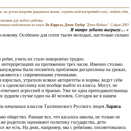
с, по детски искренне радоваться жизни, слушать свой внутренний голос, любить себя,
спитания для любого ребенка.
териал подготовлен по книге
Л
и Кэрролл, Джен Тоубер
"Дети Индиго". София 2003
Я тавро зубами выгрызу… »
о-новому. Особенно для сотен тысяч молодых, настолько сильно
5 ребят, учить их стало невероятно трудно.
х интерпретациях на протяжении трех часов. Именно столько
и вынуждены были посвятить проблемам дисциплины на уроках.
правляются с современными учениками.
м взрослых, утратили всякие авторитеты и нормы, ведут себя
ти к однокласснику или вообще выйти из класса. Могут, не
м отвечают агрессией и бранью. Уже не одна преподавательница
 в худшем случае один на 40 человек. Сегодня же в нашем
ель начальных классов Таллиннского Русского лицея
Лариса
мо общество. Раньше все, что касалось школы, не только не
 же родители оценивают политику государства, дети
се же есть. На днях, например, мы с ребятами, посоветовались