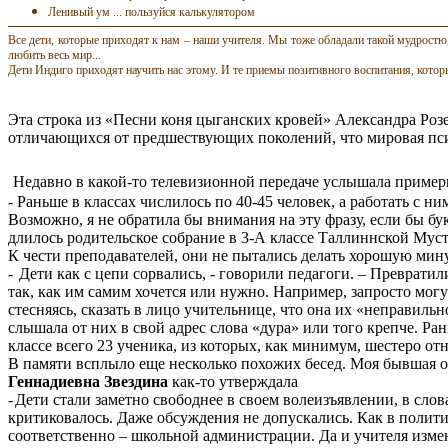
Ленивый ум ... пользуйся калькулятором
Все дети, которые приходят к нам – наши учителя. Мы тоже обладали такой мудростю, 
любить весь мир...
Дети Индиго приходят научить нас этому. И те приемы позитивного воспитания, кото
Эта строка из «Песни коня цыганских кровей» Александра Розе
отличающихся от предшествующих поколений, что мировая пси
Недавно в какой-то телевизионной передаче услышала приме
- Раньше в классах числилось по 40-45 человек, а работать с ни
Возможно, я не обратила бы внимания на эту фразу, если бы б
длилось родительское собрание в 3-А классе Таллиннской Му
К чести преподавателей, они не пытались делать хорошую мину
-
Дети как с цепи сорвались, - говорили педагоги. – Преврати
так, как им самим хочется или нужно. Например, запросто могу
стесняясь, сказать в лицо учительнице, что она их «неправиль
слышала от них в свой адрес слова «
дура
» или того крепче. Ра
классе всего 23 ученика, из
которых
, как минимум, шестеро от
В памяти всплыло еще несколько похожих бесед. Моя бывшая о
Геннадиевна Звездина
как-то утверждала
-
Дети стали заметно свободнее в своем волеизъявлении, в слов
критиковалось. Даже обсуждения не допускались. Как в полити
соответственно – школьной администрации. Да и учителя измени