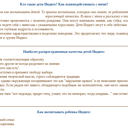
Кто такие дети Индиго? Как взаимодействовать с ними?
ом
как воспитывать детей. Те приемы воспитания, которые они знают, не работают. 
взрослеющей личности. В связи с этим я расскажу о т
тливо проявляются с момента рождения. Они могут впитывать знания, как губка, осо
вы ведете себя с ними как с уважаемыми взрослыми. Дети Индиго несут в себе небесны
ся глубокая мудрость и осознанность.
ескими характеристиками и моделями поведения. Это предполагает, что люди, взаимо
ат к группе Индиго.
Наиболее распространенные качества детей Индиго:
ебя соответствующим образом).
то другие не всегда разделяют их мнение.
то они есть".
оступки
и признают свободу выбора.
ления творческой мысли, строго соблюдаются традиции.
а, однако окружающие воспринимают это как "нарушение правил" и их нежелание приспо
х. Если рядом нет никого, обладающего подобным же менталитетом, они часто замыкаю
сть.
типа "вот подожди, придет отец, узнает, что ты натворил, тогда увидишь..." они остаю
Как воспитывать ребенка Индиго:
шей семье.
исциплины.