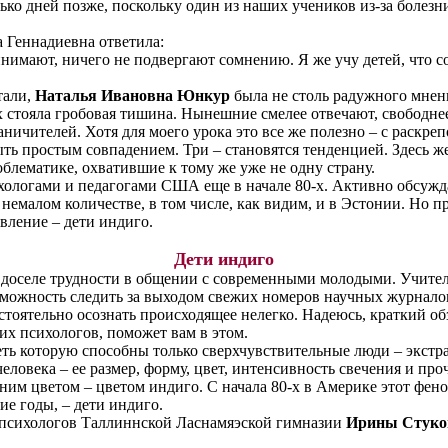
лько
дней
позже, поскольку один из наших учеников из-за болезн
а Геннадиевна ответила:
нимают, ничего не подвергают сомнению. Я же учу детей, что 
тали,
Наталья Ивановна Юнкур
была не столь радужного мнени
ах стояла гробовая тишина. Нынешние смелее отвечают, свободне
ничителей. Хотя для моего урока это все же полезно – с раскре
ть простым совпадением. Три – становятся тенденцией. Здесь ж
блематике, охватившие к тому же уже не одну страну.
ологами и педагогами США еще в начале 80-х. Активно
обсужд
 немалом количестве, в том числе, как видим, и в Эстонии. Но 
явление – дети индиго.
Дети индиго
доселе трудности в общении с современными молодыми. Учителя
возможность следить за выходом свежих номеров научных журнало
тоятельно осознать происходящее нелегко. Надеюсь, краткий об
их психологов, поможет вам в этом.
деть которую способны только сверхчувствительные люди – экст
человека – ее размер, форму, цвет, интенсивность свечения и про
ним цветом – цветом индиго. С начала 80-х в Америке этот фено
е годы, – дети индиго.
 психологов Таллиннской Ласнамяэской гимназии
Ирины Стуко