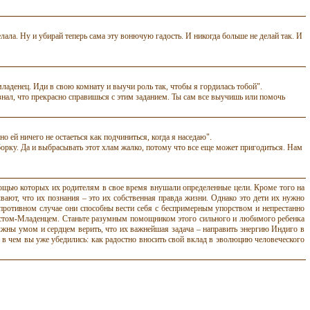
лала. Ну и убирай теперь сама эту
вонючую
гадость. И никогда больше не делай так. И
младенец. Иди в свою комнату и выучи роль так, чтобы я гордилась тобой".
нал, что прекрасно справишься с этим заданием. Ты сам все выучишь или помочь
о ей ничего не остаеться как подчиниться, когда я наседаю".
борку. Да и выбрасывать этот хлам жалко, потому что все еще может пригодиться. Нам
мощью которых их родителям в свое время внушали определенные цели. Кроме
того
на
ывают, что их познания – это их
собственная
правда жизни. Однако это дети их нужно
В противном случае они способны вести себя с беспримерным упорством и непрестанно
Христом-Младенцем. Станьте разумным помощником этого сильного и любимого ребенка
олжны умом и сердцем верить, что их важнейшая задача – направить энергию Индиго в
о, в чем вы уже убедились: как радостно вносить свой вклад в эволюцию человеческого