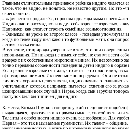
Главным отличительным признаком ребенка индиго является его 
такое, что не видно, не понятно, не известно другим. Но это 
своего опыта:
-
«Для чего ты родился?», спросила однажды мама своего 4-ле
Индиго часто рассуждают и ведут себя взрослее взрослых, кажу
Например, как следует строить семейные взаимоотношения.
-
Однажды на уроке во втором классе, - поведала упомянутая 
когда по телевизору шел какой-то футбольный матч, она попро
летняя рассказчица.
Внутренне, от природы уверенные в том, что они совершенны и
непонимания. Но никогда не изменят себе, не станут вести себ
вразрез с их собственным миропониманием. Их невозможно заста
точно переданы особенности поведения детей индиго в образе
Если раньше взрослые считали, что дети – это пластилин, из к
сформировавшимися. Их невозможно переделать. Они не отзываю
личность, угрожать целостности, индиго начинают защищаться.
учительницу, которая, например, пытается, схватив его за рука
шокировавший всех случай в Нарве, когда сын зарубил топором с
поступок был бы типичен для индиго.
Кажется, Козьма Прутков говорил: узкий специалист подобен 
выдающаяся, практически в прямом смысле, способность или че
Таланты и особенности индиго очень разнообразны. Для удобс
Первая – это так называемые гуманисты. Их талант – общение
неорганизованностью. Несясь по школьному коридору во время 