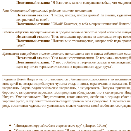
Позитивный отклик:
"Я был очень занят и совершенно забыл, что мы дого
Ваш беспомощный крошечный ребенок намочил штанишки.
Негативный отклик:
"Плохая, плохая, плохая деочка! Ты знаешь, куда нужн
не приставай ко мне!".
Позитивный отклик:
"Ой-ой! Кажеться, у тебя мокрые штанишки! Ничего!
Ребенок одержим иррациональным и преувеличенным страхом перед какой-то ситуа
Негативный отклик:
"И ты не можешь прочитать на школьном вечере всего-т
Позитивный отклик:
"Покажи мне стихотворение, которое тебе надо прочи
тебе?".
Временами ваш ребенок может невольно напоминать вам о ваших собственных наим
Негативный отклик:
"Она такая неорганизованная. Ее комната – настоящий 
Позитивный отклик:
"У нас с тобой есть творческая жилка, и мы всегда р
надо
научиться терпимее относиться
к неряшливости друг друга".
Родители Детей Индиго часто сталкиваются с большими сложностями в их воспитани
этих детей не всегда воздействуют чувства стыда и вины, ограничения и наказания. 
направлять. Задача родителей именно направлять, а не управлять. Получая признани
бороться с авторитетом взрослых. Если родители обнаружили, что в семье растет И
Индиго. Умение понимать Индиго такими, какие они есть, особенно в периоды сбоев 
хорошее русло, и эту ответственность следует брать на себя с радостью. Старайтесь 
рода, воспитывая чудесного и удивительно сильно человека своей любовью, сострадан
"Никогда не поручай собаке стеречь твою еду" (Патрик, 10 лет)
"Когда папа злиться и спрашивает: "Я что, на
дурака
похож?" - ничего не отвеча