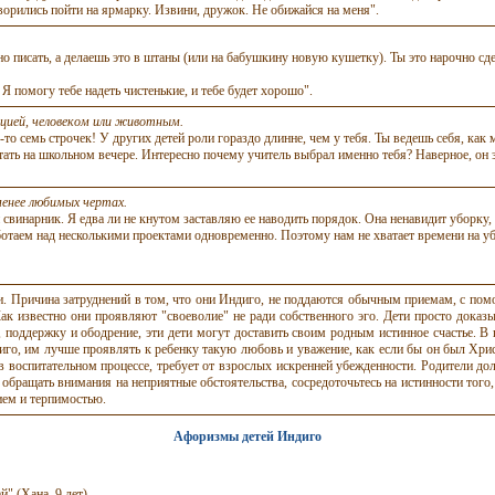
ворились пойти на ярмарку. Извини, дружок. Не обижайся на меня".
о писать, а делаешь это в штаны (или на бабушкину новую кушетку). Ты это нарочно сде
 Я помогу тебе надеть
чистенькие
, и тебе будет хорошо".
цией, человеком или животным.
о семь строчек! У других детей роли гораздо длинне, чем у тебя. Ты ведешь себя, как 
тать на школьном вечере.
Интересно
почему учитель выбрал именно тебя? Наверное, он з
енее любимых чертах.
свинарник. Я едва ли не кнутом заставляю ее наводить порядок. Она ненавидит уборку, н
аботаем над несколькими проектами одновременно. Поэтому нам не хватает времени на у
и. Причина затруднений в том, что они Индиго, не поддаются обычным приемам, с по
Как известно они проявляют "своеволие" не ради собственного эго. Дети просто доказ
е, поддержку и ободрение, эти дети могут доставить своим родным истинное счастье. 
ндиго, им лучше проявлять к ребенку такую любовь и уважение, как если бы он был 
в воспитательном процессе, требует от взрослых искренней убежденности. Родители д
не обращать внимания на неприятные обстоятельства, сосредоточьтесь на истинности тог
ием и терпимостью.
Афоризмы детей Индиго
й" (Хана, 9 лет)