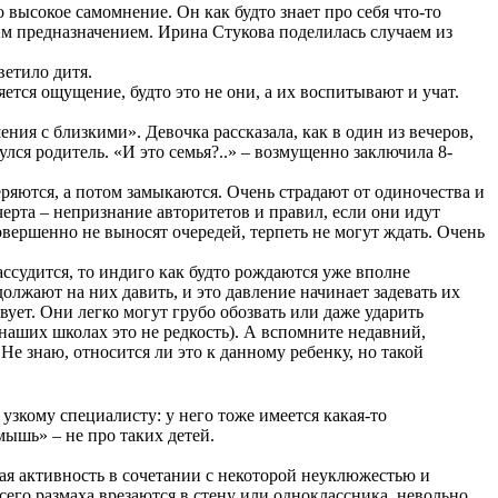
 высокое самомнение. Он как будто знает про себя что-то
еким предназначением. Ирина Стукова поделилась случаем из
ветило дитя.
ется ощущение, будто это не они, а их воспитывают и учат.
шения с
близкими
». Девочка рассказала, как в один из вечеров,
лся родитель. «И это семья?..» – возмущенно заключила 8-
еряются, а потом замыкаются. Очень страдают от одиночества и
черта – непризнание авторитетов и правил, если они идут
овершенно не выносят очередей, терпеть не могут ждать. Очень
рассудится, то индиго как будто рождаются уже вполне
лжают на них давить, и это давление начинает задевать их
ует. Они легко могут грубо обозвать или даже ударить
в наших школах это не редкость). А вспомните недавний,
 Не знаю, относится ли это к данному ребенку, но такой
узкому специалисту: у него тоже имеется какая-то
мышь» – не про таких детей.
ая активность в сочетании с некоторой неуклюжестью и
сего размаха врезаются в стену или одноклассника, невольно