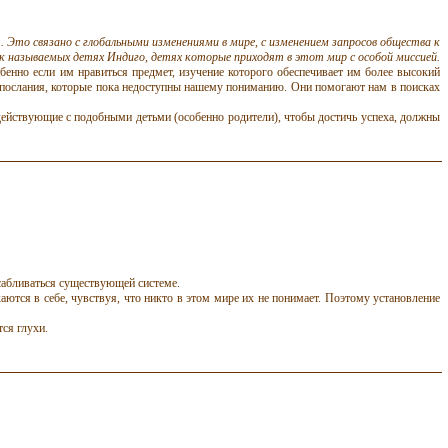
Это связано с глобальными изменениями в мире, с изменением запросов общества к
ак называемых детях Индиго, детях которые приходят в этот мир с особой миссией.
бенно если им нравиться предмет, изучение которого обеспечивает им более высокий
е послания, которые пока недоступны нашему пониманию. Они помогают нам в поисках
действующие с подобными детьми (особенно родители), чтобы достичь успеха, должны
сабливаться существующей системе.
тся в себе, чувствуя, что никто в этом мире их не понимает. Поэтому установление
тся глухи.