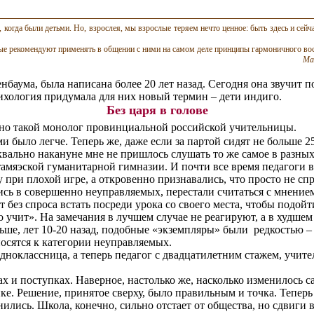
когда были детьми. Но, взрослея, мы взрослые теряем нечто ценное: быть здесь и сейча
рые рекомендуют применять в общении с ними на самом деле принципы гармоничного во
Ма
нбаума, была написана более 20 лет назад. Сегодня она звучит п
хология придумала для них новый термин – дети индиго.
Без царя в голове
рно такой монолог провинциальной российской учительницы.
ми было легче. Теперь же, даже если за партой сидят не больше 2
уквально накануне мне не пришлось слушать то же самое в разны
стамяэской гуманитарной гимназии. И почти все время педагог
 при плохой игре, а откровенно признавались, что просто не с
лись в совершенно неуправляемых, перестали считаться с мнение
т без спроса встать посреди урока со своего места, чтобы подой
но учит». На замечания в лучшем случае не реагируют, а в худше
ньше, лет 10-20 назад, подобные «экземпляры» были
редкостью –
носятся к категории неуправляемых.
дноклассница, а теперь педагог с двадцатилетним стажем, учит
ах и поступках. Наверное, настолько же, насколько изменилось са
ке. Решение, принятое сверху, было правильным и точка. Теперь
лись. Школа, конечно, сильно отстает от общества, но сдвиги в