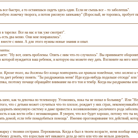
все быстро, а то останешься сидеть здесь один. Если не съешь все – то заболеешь".
опробую ложечку творога, а потом рисовую запеканку" (Взрослый, не торопясь, пробуе
в тарелке. Все на нас и так уже смотрят".
ь есть два меню. Они мне понравились".
вместе с ними. А для этого нужны новые знания и опыт.
аняты.
ете: "Ну вот, опять проблемы. Опять с ним что-то случилось". Вы принимаете оборони
 которой нуждается ваш ребенок, и которую вы можете ему дать. Взгляните на него мягк
х. Кроме того, вы должны без конца повторять им правила поведения, что можно и ч
а дает ребенку понять: "Ты раздражаешь меня! Иди куда-нибудь подальше отсюда" или "Т
бенка, поэтому
почаще
обращайте внимание на его тон и тембр. Когда вы раздражены или 
ь шею, как та девочка по телевизору. Угомонись, пока ты не попал в больницу". Или 
того, что с детьми может случиться что-то плохое, рождает у них страх, некоммуникаб
подорвать иммунную систему и даже привести к возникновению различного рода заболев
ть и как вести себя с незнакомцами. Я уверен, что все будет хорошо, потому что ты ве
ть домой, если тебе понадобиться помощь". Именно проговаривание тех действий, кото
рмарку с твоими сестрами. Переживешь. Когда я был в твоем возрасте, меня вообще нику
ебенку думать, что взрослым нет никакого дела до него или что им нельзя доверять.