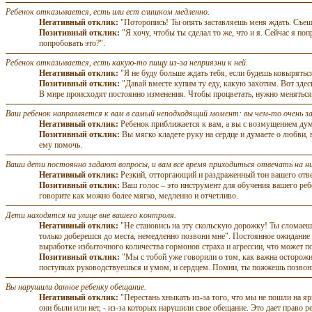
Ребенок отказывается, есть или ест слишком медленно.
Негативный отклик:
"Поторопись! Ты опять заставляешь меня ждать. Съешь 
Позитивный отклик:
"Я хочу, чтобы ты сделал то же, что и я. Сейчас я п
попробовать это?".
Ребенок отказывается, есть какую-то пищу из-за неприязни к ней.
Негативный отклик:
"Я не буду больше ждать тебя, если будешь ковыряться 
Позитивный отклик:
"Давай вместе купим ту еду, какую захотим. Вот здес
В мире происходят постоянно изменения. Чтобы процветать, нужно меняться 
Ваш ребенок направляется к вам в самый неподходящий момент: вы чем-то очень з
Негативный отклик:
Ребенок приближается к вам, а вы с возмущением дума
Позитивный отклик:
Вы мягко кладете руку на сердце и думаете о любви, в
ему помочь.
Ваши дети постоянно задают вопросы, и вам все время приходиться отвечать на ни
Негативный отклик:
Резкий, отторгающий и раздраженный тон вашего ответ
Позитивный отклик:
Ваш голос – это инструмент для обучения вашего ре
говорите как можно более мягко, медленно и отчетливо.
Дети находятся на улице вне вашего контроля.
Негативный отклик:
"Не становись на эту скольскую дорожку! Ты сломаеш
только доберешся до места, немедленно позвони мне". Постоянное ожидание 
выработке избыточного количества гормонов страха и агрессии, что может 
Позитивный отклик:
"Мы с тобой уже говорили о том, как важна осторожнос
поступках руководствуешься и умом, и сердцем. Помни, ты пожжешь позвони
Вы нарушили данное ребенку обещание.
Негативный отклик:
"Перестань хныкать из-за того, что мы не пошли на я
они были или нет, - из-за которых нарушили свое обещание. Это дает право р