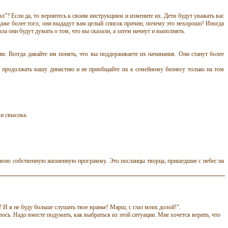
ал"? Если да, то вернитесь к своим инструкциям и измените их. Дети будут уважать вас
, даже более того, они выдадут вам целый список причин, почему это нехорошо! Иногда
а они будут думать о том, что вы сказали, а затем начнут и выполнять.
. Всегда давайте им понять, что вы поддерживаете их начинания. Они станут более
их продолжать вашу династию и не приобщайте их к семейному бизнесу только на том
и свысока.
свою собственную жизненную программу. Это посланцы творца, пришедшие с небес на
! И я не буду больше слушать твое
вранье
! Марш, с глаз моих долой!".
лось. Надо вместе подумать, как выбраться из этой ситуации. Мне хочется верить, что