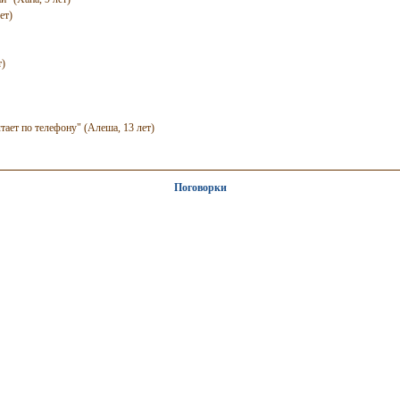
ет)
т)
тает по телефону" (Алеша, 13 лет)
Поговорки