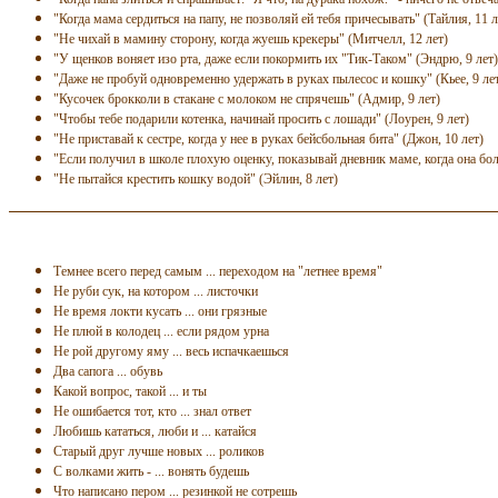
"Когда мама сердиться на папу, не позволяй ей тебя причесывать" (Тайлия, 11 л
"Не чихай в мамину сторону, когда жуешь крекеры" (Митчелл, 12 лет)
"У щенков воняет изо рта, даже если покормить их "
Тик-Таком
" (Эндрю, 9 лет)
"Даже не пробуй одновременно удержать в руках пылесос и кошку" (Кьее, 9 ле
"Кусочек брокколи в стакане с молоком не спрячешь" (Адмир, 9 лет)
"Чтобы тебе подарили котенка, начинай просить с лошади" (Лоурен, 9 лет)
"Не приставай к сестре, когда у нее в руках бейсбольная бита" (Джон, 10 лет)
"Если получил в школе плохую оценку, показывай дневник маме, когда она бол
"Не пытайся крестить кошку водой" (Эйлин, 8 лет)
Темнее всего перед самым ... переходом на "летнее время"
Не руби сук, на котором ... листочки
Не время локти кусать ... они грязные
Не плюй в колодец ... если рядом урна
Не рой другому яму ... весь испачкаешься
Два сапога ... обувь
Какой вопрос, такой ... и ты
Не ошибается тот, кто ... знал ответ
Любишь кататься, люби и ... катайся
Старый друг лучше новых ... роликов
С волками жить - ... вонять будешь
Что написано пером ... резинкой не сотрешь