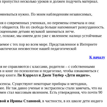
и пропустил несколько уроков и должен подучить материал.
сомневаться нужно. По моим наблюдениям независимых,
я о современных учениках, но перемены отмечала и она:
е общаются. Но их свобода больше напоминает разнузданность.
пощенными детьми музыкой заниматься легче.
е, похоже, мы имеем дело уже с явлением: налицо устойчивые
аемое
с тех пор во всем мире.
Представленное
в Интернете
практически неизвестное нашей педагогической
К началу
 не справляются с классами, родители – с собственными
в и книг по психологии и педагогике, чтобы ознакомиться с
зор книги
Л
и Кэрролл и Джен Тоубер «Дети индиго»
,
расенсы. Существуют некоторые приборы и методики,
чее. Не так давно ученые и экстрасенсы стали замечать, что на
мен стал массовым явлением. Есть утверждения, что почти 90
вой и Ирины Становой
, в частности, в их школе дети индиго