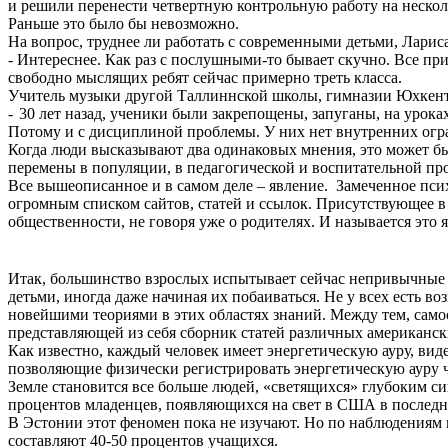
и решили перенести четвертную контрольную работу
на
неско
Раньше это было бы невозможно.
На вопрос, труднее ли работать с современными детьми, Ларис
- Интереснее. Как раз
с
послушными-то бывает скучно. Все при
свободно мыслящих ребят сейчас примерно треть класса.
Учитель музыки другой Таллиннской школы, гимназии Юхкен
-
30 лет назад, ученики были закрепощены, запуганы, на урок
Потому и с дисциплиной проблемы. У них нет внутренних огра
Когда люди высказывают два одинаковых мнения, это может бы
перемены в популяции, в педагогической и воспитательной про
Все вышеописанное и в самом деле – явление.
Замеченное
псих
огромным списком сайтов, статей и ссылок.
Присутствующее
в
общественности, не говоря уже о родителях. И называется это 
Итак, большинство взрослых испытывает сейчас непривычные 
детьми, иногда даже начиная их побаиваться. Не у всех есть 
новейшими теориями в этих областях знаний. Между тем, самос
представляющей из себя сборник статей различных американск
Как известно, каждый человек имеет энергетическ
ую ау
ру, ви
позволяющие физически регистрировать энергетическ
ую ау
ру 
Земле становится все больше людей, «светящихся» глубоким си
процентов младенцев, появляющихся на свет в США в последни
В Эстонии этот феномен пока не изучают. Но по наблюдениям
составляют 40-50 процентов учащихся.