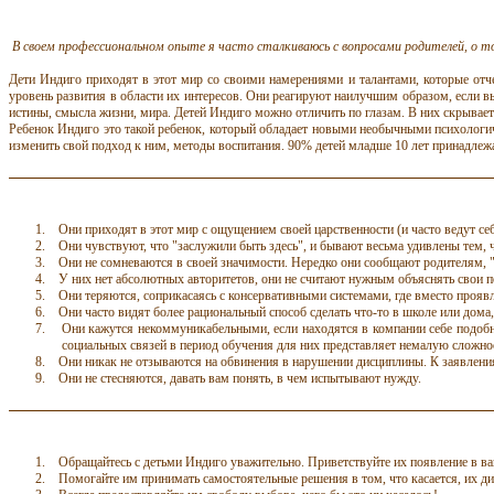
В своем профессиональном опыте я часто сталкиваюсь с вопросами родителей, о
т
Дети Индиго приходят в этот мир со своими намерениями и талантами, которые отче
уровень развития в области их интересов. Они реагируют наилучшим образом, если 
истины, смысла жизни, мира. Детей Индиго можно отличить по глазам. В них скрывает
Ребенок Индиго это такой ребенок, который обладает новыми необычными психологич
изменить свой подход к ним, методы воспитания. 90% детей младше 10 лет принадлеж
1.
Они приходят в этот мир с ощущением своей царственности (и часто ведут с
2.
Они чувствуют, что "заслужили быть здесь", и бывают весьма удивлены тем, ч
3.
Они не сомневаются в своей значимости. Нередко они сообщают родителям, "к
4.
У них нет абсолютных авторитетов, они не считают нужным объяснять свои
п
5.
Они теряются, соприкасаясь с консервативными системами, где вместо прояв
6.
Они часто видят более рациональный способ сделать что-то в школе или дом
7.
Они кажутся некоммуникабельными, если находятся в компании себе подобны
социальных связей в период обучения для них представляет немалую сложно
8.
Они никак не отзываются на обвинения в нарушении дисциплины. К заявлениям 
9.
Они не стесняются, давать вам понять, в чем испытывают нужду.
1.
Обращайтесь с детьми Индиго уважительно. Приветствуйте их появление в ва
2.
Помогайте им принимать самостоятельные решения в том, что
касается
, их д