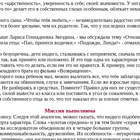
«царственность», уверенность в себе, своей значимости. У него
«что-то» делает его в собственных глазах особенным, облекает н
тнего сына. «Чтобы тебя любить
,»
– незамедлительно радостно от
тся более зрелыми, чем их родители. Так, что
у
последних появля
выше Лариса Геннадиевна Звездина, - мы обсуждали тему «Отно
сила отца: «Пап, принеси водички
.» «
Подожди, Линда!» - отмахну
 безупречны, дети индиго, сталкиваясь с неприятием, сначала т
я так, как принято или положено. И это еще одна их характерная 
вить что-то делать, если им это не нравится. К примеру, они с
 младшего брата из фильма «Возвращение».
оторого пока ребенок мал, можно вылепить все, что тебе заблаго
тся на обвинения, глухи к замечаниям. Если же взрослые продо
 Не разбираясь в средствах. Помните? Правил для них не существ
в, силой вывести из класса или поставить в угол (к сожалению, 
обственного отца за то, что тот наказал его за плохие отметки.
Миссия выполнима
флюсу.
Следуя этой аналогии, можно сказать, что индиго подобен 
рта характера.
Слова «золотая середина» и уж тем более «серая 
тва исследователи объединили их в четыре большие группы.
, коммуникабельность, дружелюбие. Их особенности – неукротим
перемены, они частенько не могут вписаться в поворот или со в