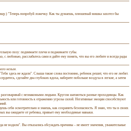
т пищу.) "Теперь попробуй ложечку. Как ты думаешь, плюшевый мишка захотел бы
тельную позу: поднимаете плечи и поджимаете губы.
о, с любовью, расслабьтесь сами и дайте ему понять, что вы его любите и всегда рады
его нельзя.
ебя здесь не ждали". Слыша такие слова постоянно, ребенок решит, что его не любят.
сердитесь, сделайте два глубоких вдоха, наберите
побольше
воздуха в легкие, а затем
"Не разговаривай с незнакомыми людьми. Кругом шатаються разные проходимцы. Как
ельность или готовность к отражению угрозы силой. Негативные эмоции способствуют
аний.
дешь себя осмотрительно и знаешь, как сохранять безопасность. Я знаю, что ты в своих
рых вы ожидаете от ребенка, привьет ему необходимые навыки.
да не водили". Вы отказались обсуждать причины – не имеет значения, уважительные