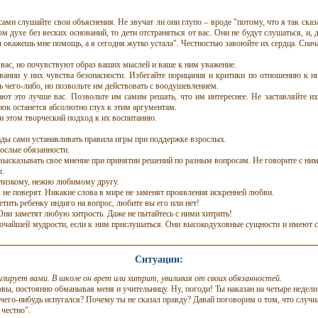
ами слушайте свои объяснения. Не звучат ли они глупо – вроде "потому, что я так сказ
м духе без веских оснований, то дети отстраняться от вас. Они не будут слушаться, и
кажешь мне помощь, а я сегодня жутко устала". Честностью завоюйте их сердца. Сначал
т вас, но почувствуют образ ваших мыслей и ваше к ним уважение.
ании у них чувства безопасности. Избегайте порицания и критики по отношению к ним
ь чего-либо, но позвольте им действовать с воодушевлением.
нают это лучше вас. Позвольте им самим решать, что им интереснее. Не заставляйте 
енок
останется абсолютно глух
к этим аргументам.
и этом творческий подход к их воспитанию.
рады сами устанавливать правила игры при поддержке взрослых.
рослые обязанности.
 высказывать свое мнение при принятии решений по разным вопросам. Не говорите с ним
ы.
близкому, нежно любимому другу.
м не поверят. Никакие слова в мире не заменят проявления искренней любви.
тить ребенку индиго на вопрос, любите вы его или нет!
Они заметят любую хитрость. Даже не пытайтесь с ними хитрить!
убочайшей мудрости, если к ним прислушаться. Они высокодуховные сущности и имеют 
Ситуации:
ирует вами. В школе он врет или хитрит, увиливая от своих обязанностей.
вы, постоянно обманывая меня и учительницу. Ну, погоди! Ты наказан на четыре недели
ы чего-нибудь испугался? Почему ты не сказал правду? Давай поговорим о том, что случи
 честно".