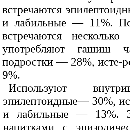
встре­чаются
эпилептоидн
и лабильные — 11%. Пс
встреча­ются нескольк
употребляют га­шиш
подростки — 28%,
исте-
9%.
Используют внутр
эпилептоидные
— 30%,
и
и лабильные — 13%. З
напитками с эпизодиче