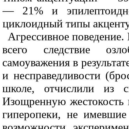
— 21% и
эпилептоидн
циклоидный типы акцентуа
Агрессивное поведение.
всего следствие озл
самоуваже­ния в результа
и несправед­ливости (бр
школе, отчисли­ли из 
Изощренную жестокость 
гиперопеки
, не имевшие 
возможности эксперимен