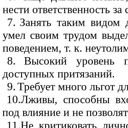
нести ответственность за
7.
Занять таким видом 
умел своим трудом выдел
поведением, т. к. неуто­л
8.
Высокий уровень п
доступных при­тязаний.
9.
Требует много льгот дл
10.
Лживы
, способны вх
под влияние и не позволя
11.
Не критиковать лично