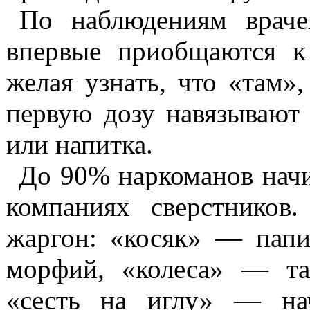
По наблюдениям врачей
впер­вые приобщаются к
желая уз­нать, что «там»
первую дозу навязывают
или напитка.
До 90% наркоманов начи
компаниях сверстников
жаргон: «косяк» — пап
морфий, «коле­са» — т
«сесть на иглу» — на­