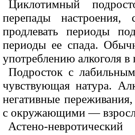
Циклотимный
подросто
перепа­ды настроения,
продлевать пери­оды по
периоды ее спада. Обыч­
употреблению алкоголя в
Подросток с лабильны
чув­ствующая натура. Ал
негатив­ные переживания
с окружа­ющими — взросл
Астено-невротический
т