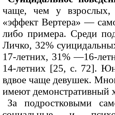
чаще, чем у взрослых,
«эффект Вертера» — само
либо примера. Сре­ди по
Личко
, 32% суицидаль­н
17-летних, 31% —16-лет
14-летних [25, с. 72]. 
вдвое чаще девушек. Мног
имеют демонстративный х
За подростковыми сам
соци­альные и псих