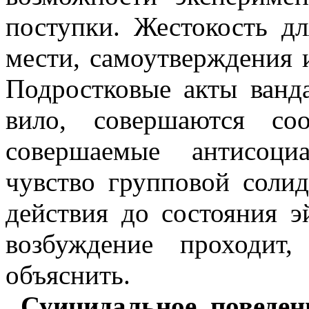
поступки. Жестокость д
мести, самоутверждения 
Подростковые акты ванда
вило, совершаются со
совершае­мые
антисоци
чувство группо­вой соли
действия до состоя­ния 
возбуждение проходит
объяснить.
Суицидальное поведен