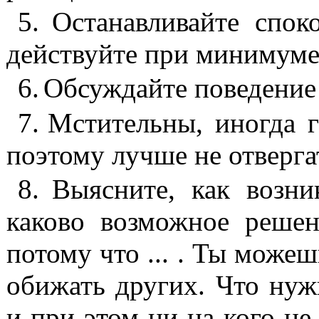
5.
Останавливайте спок
действуйте при минимуме
6.
Обсуждайте поведение 
7.
Мстительны, иногда г
поэтому лучше не отверга
8.
Выясните, как возни
каково
воз­можное решени
потому что ... . Ты мо­же
обижать других. Что нужн
и при этом ни на кого не 