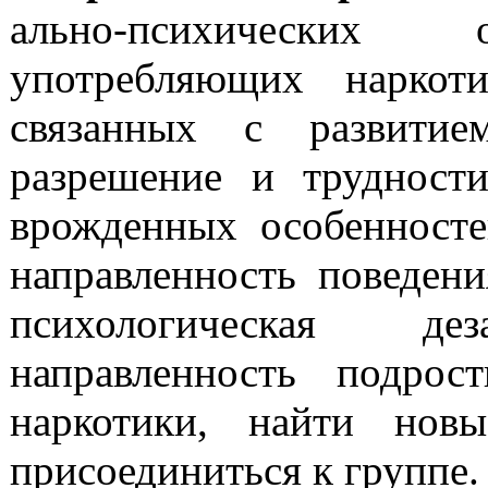
ально-психических о
употребляю­щих наркот
связанных с развити­е
разрешение и трудности
врожденных особенносте
направленность поведени
психологическая
дез
направленность подрос
наркотики, найти нов
присоеди­ниться к группе.