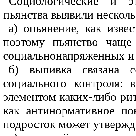
Социологические и эт
пьян­ства выявили нескол
а)
опьянение, как извес
по­этому пьянство чаще
социальнонапряженных
и
б)
выпивка связана 
социаль­ного контроля: 
элементом ка­ких-либо ри
как
антинорма­тивное
пов
подросток может ут­вержд