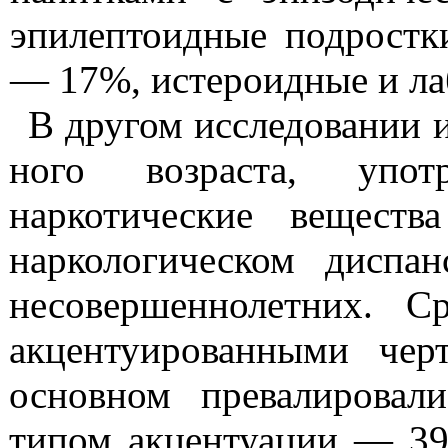
эпилептоидные
подростк
— 17%,
истероидные
и ла
В другом исследовании 
ного возраста, упот
наркотические вещест
наркологическом диспа
несовершеннолетних. 
акцентуированными чер
основном превалировал
типом акцентуации — 39