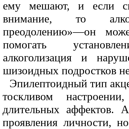
ему мешают, и если с
внимание, то алко
преодолению»
—о
н може
помогать установл
алкоголизация и наруш
шизоидных подростков не
Эпилептоидный
тип акце
тоскливом настроени
длительных аффектов. А
проявления лично­сти, 