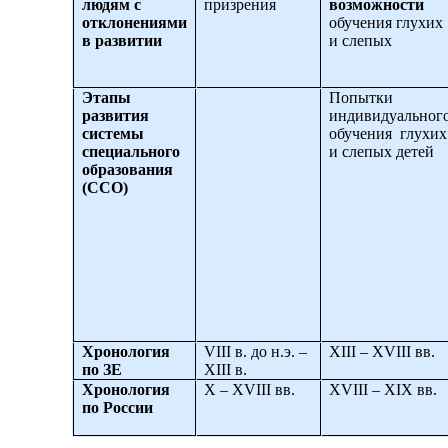
людям с
призрения
возможности
отклонениями
обучения глухих
в развитии
и слепых
Этапы
Попытки
развития
индивидуальног
системы
обучения глухих
специального
и слепых детей
образования
(ССО)
Хронология
VIII
в. до н.э. –
XIII
–
XVIII
вв.
по ЗЕ
XIII
в.
Хронология
X
–
XVIII
вв.
XVIII
–
XIX
вв.
по России