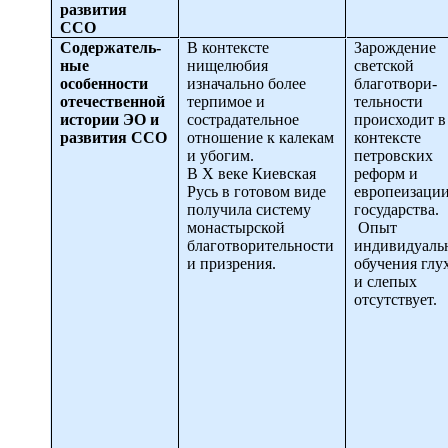
развития
ССО
Содержатель-
В контексте
Зарождение
ные
нищелюбия
светской
особенности
изначально более
благотвори-
отечественной
терпимое и
тельности
истории ЭО и
сострадательное
происходит в
развития ССО
отношение к калекам
контексте
и убогим.
петровских
В X веке Киевская
реформ и
Русь в готовом виде
европеизаци
получила систему
государства.
монастырской
Опыт
благотворительности
индивидуаль
и призрения.
обучения глу
и слепых
отсутствует.