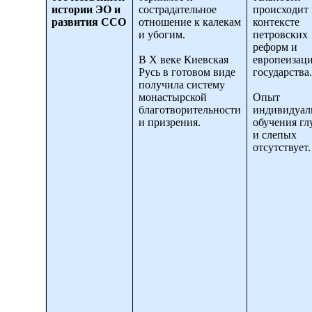
истории ЭО и
сострадательное
происходит 
развития ССО
отношение к калекам
контексте
и убогим.
петровских
реформ и
В X веке Киевская
европеизац
Русь в готовом виде
государства.
получила систему
монастырской
Опыт
благотворительности
индивидуал
и призрения.
обучения гл
и слепых
отсутствует.