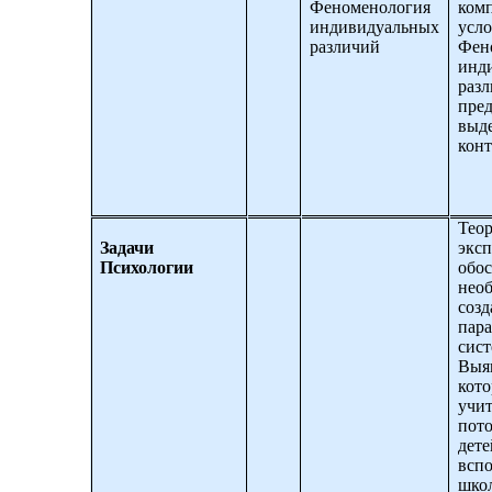
Феноменология
ком
индивидуальных
усло
различий
Фен
инд
раз
пред
выд
конт
Теор
Задачи
экс
Психологии
обо
нео
соз
пар
сист
Выяв
кото
учи
пот
дете
всп
шко