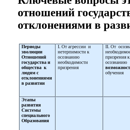
отношений государств
отклонениями в разв
Периоды
I
. От агрессии и
II
. От осозн
эволюции
нетерпимости к
необходимо
Отношений
осознанию
призрения к
государства и
необходимости
осознанию
общества к
призрения
возможнос
людям с
обучения
отклонениями
в развитии
Этапы
развития
Системы
специального
Образования