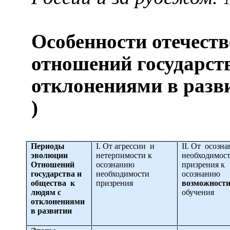
Особенности отечест
отношений государств
отклонениями в раз
)
Периоды
I
. От агрессии и
II
. От осозна
эволюции
нетерпимости к
необходимос
Отношений
осознанию
призрения к
государства и
необходимости
осознанию
общества к
призрения
возможност
людям с
обучения
отклонениями
в развитии