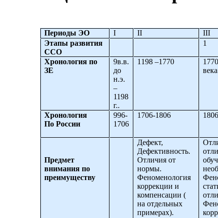
Периоды ЭО
I
II
III
Этапы развития
1
ССО
Хронология по
9в.в.
1198 –1770
1770
ЗЕ
до
века
н.э.
–
1198
г
..
Хронология
996-
1706-1806
1806
По России
1706
Дефект,
Отли
Дефективность.
отл
Предмет
Отличия от
обу
внимания по
нормы.
нео
преимуществу
Феноменология
Фен
коррекции и
ста
компенсации
(
отл
на отдельных
Фен
примерах).
корр