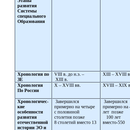
Этапы
развития
Системы
специального
Образования
Хронология по
VIII
в. до н.э. –
XIII
–
XVIII
в
ЗЕ
XIII
в.
Хронология
X
–
XVIII
вв.
XVIII
–
XIX
в
По России
Хронологичес-
Завершился
Завершился
кие
примерно на четыре
примерно на
особенности
с половиной
лет позже
развития
столетия позже
100 лет
отечественной
8 столетий вместо 13
вместо-550
истории ЭО и