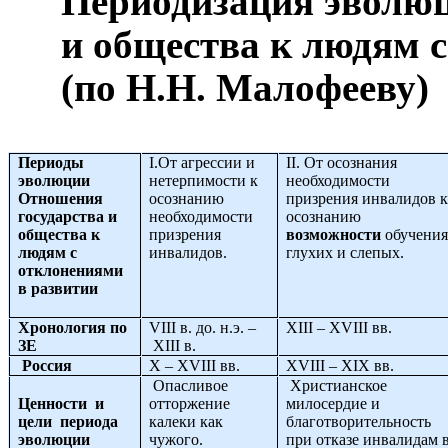
Периодизация эволюц
и общества к людям 
(по Н.Н.
Малофееву
)
Периоды
I
.От агрессии и
II
. От осознания
эволюции
нетерпимости к
необходимости
Отношения
осознанию
призрения инвалидов 
государства и
необходимости
осознанию
общества к
призрения
возможности
обучени
людям с
инвалидов.
глухих и слепых.
отклонениями
в развитии
Хронология по
VIII
в. до. н.э. –
XIII
–
XVIII
вв.
ЗЕ
XIII
в.
Россия
X
–
XVIII
вв.
XVIII
–
XIX
вв.
Опасливое
Христианское
Ценности и
отторжение
милосердие и
цели периода
калеки как
благотворительность
эволюции
чужого.
при отказе инвалидам 