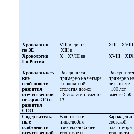
Хронология
VIII
в. до н.э. –
XIII
–
XVIII
по ЗЕ
XIII
в.
Хронология
X
–
XVIII
вв.
XVIII
–
XIX
По России
Хронологичес-
Завершился
Завершился
кие
примерно на четыре
примерно н
особенности
с половиной
лет позже
развития
столетия позже
100 лет
отечественной
8 столетий вместо
вместо-550
истории ЭО и
13
развития
ССО
Содержатель-
В контексте
Зарождени
ные
нищелюбия
светской
особенности
изначально более
благотвори-
отечественной
терпимое и
тельности