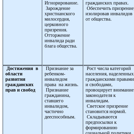
Игнорирование.
гражданских правах.
Зарождение
Обеспечить призрение
христианского
изолировав инвалидов
милосердия,
от общества.
церковного
призрения.
Отторжение
инвалида ради
блага общества.
Достижения в
Признание за
Рост числа категорий
области
ребенком-
населения, наделенных
развития
инвалидом
гражданскими правам
гражданских
права на жизнь.
и свободами,
прав и свобод
Признание
провоцирует внимание
гражданина,
законодателя к
ставшего
инвалидам.
инвалидом,
Светское призрение
частично
становится нормой.
дееспособным.
Складываются
предпосылки к
формированию
социальной политики.