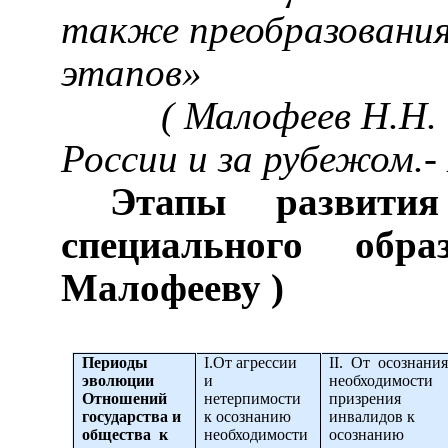
также преобразования
этапов»
(
Малофеев
Н.Н. 
России и за рубежом.-
Этапы развития
специального обр
Малофееву
)
Периоды
I
.От агрессии
II
. От осознани
эволюции
и
необходимости
Отношений
нетерпимости
призрения
государства и
к осознанию
инвалидов к
общества к
необходимости
осознанию